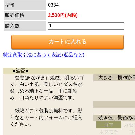
型番
0334
販売価格
2,500円(内税)
購入数
特定商取引法に基づく表記 (返品など)
■酒盃■
大きさ 横×縦×
窖窯(あながま）焼成。明るいゴ
マ、白い土肌、美しいヒダスキが
楽しめる端正な一品。手に馴染
み、口当たりのよい酒盃です。
紙箱ギフト包装は無料です。熨
斗などカート内フォームにご記入
焼き色、景色の
ください。
ゴマ
カセ
ボタモチ
コ