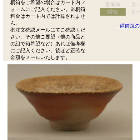
桐箱をご希望の場合はカート内フ
青備前
金
ォームにご記入ください。※桐箱
緋色
石
料金はカート内では計算されませ
ん。
備前焼の
御注文確認メールにてご確認くだ
さい。その他ご要望（他の商品と
の組で箱希望など）あれば備考欄
にご記入ください。後ほど正確な
金額をメールいたします。