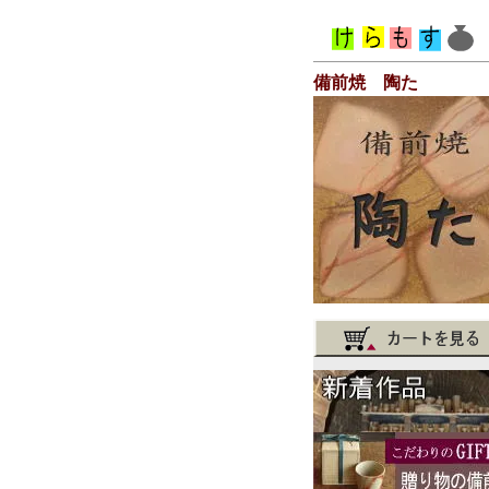
備前焼 陶た