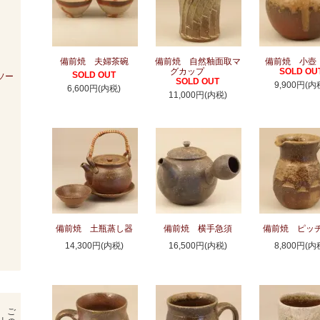
備前焼 夫婦茶碗
備前焼 自然釉面取マ
備前焼 小壺
グカップ
SOLD OU
SOLD OUT
ソー
SOLD OUT
9,900円(内
6,600円(内税)
11,000円(内税)
備前焼 土瓶蒸し器
備前焼 横手急須
備前焼 ピッ
14,300円(内税)
16,500円(内税)
8,800円(内
 ご