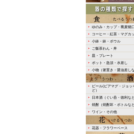
ゆのみ・カップ・蕎麦猪
コーヒー・紅茶・マグカ
小鉢・鉢・ボウル
ご飯茶わん・丼
皿・プレート
ポット・急須・水差し
小物（箸置き・醤油差し
ビール(ビアマグ・ジョッ
ど）
日本酒（ぐい呑・徳利な
焼酎（焼酎坏・ボトルな
ワイン・その他
花器・フラワーベース