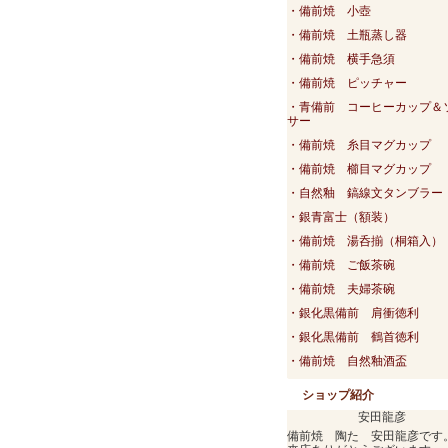
・備前焼 小壺
・備前焼 土瓶蒸し器
・備前焼 横手急須
・備前焼 ピッチャー
・青備前 コーヒーカップ＆
サー
・備前焼 糸目マグカップ
・備前焼 櫛目マグカップ
・自然釉 鎬線文タンブラー
・銀青富士（額装）
・備前焼 湯呑揃（桐箱入）
・備前焼 ご飯茶碗
・備前焼 夫婦茶碗
・銀化黒備前 肩衝徳利
・銀化黒備前 鶴首徳利
・備前焼 自然釉酒盃
ショップ紹介
安田龍彦
備前焼 陶た 安田龍彦です。