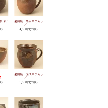
瓶（い
備前焼 糸目マグカッ
）
プ
税)
4,500円(内税)
鉢
備前焼 面取マグカッ
T
プ
税)
5,500円(内税)