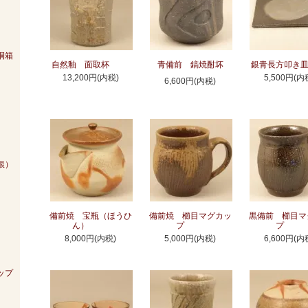
）
桐箱
自然釉 面取杯
青備前 鎬焼酎坏
銀青長方叩き
13,200円(内税)
5,500円(内
6,600円(内税)
銀）
備前焼 宝瓶（ほうひ
備前焼 櫛目マグカッ
黒備前 櫛目マ
ん）
プ
プ
8,000円(内税)
5,000円(内税)
6,600円(内
ップ