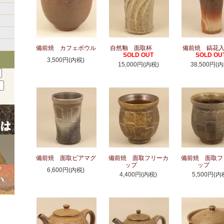
備前焼 カフェボウル
自然釉 面取杯
備前焼 鎬花
SOLD OUT
SOLD OU
3,500円(内税)
15,000円(内税)
38,500円(内
備前焼 面取ビアマグ
備前焼 面取フリーカ
備前焼 面取フ
ップ
ップ
6,600円(内税)
4,400円(内税)
5,500円(内