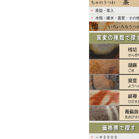
茶盌・茶入
水指・建水・蓋置・その
～￥２０００