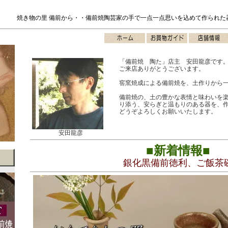
焼き物の里 備前から・・備前焼陶芸家の手で一点一点思いを込めて作られた
「備前焼 陶た」店主 安田龍彦です
ご来店ありがとうございます。
窖窯焼成による備前焼を、土作りから
備前焼の、土の豊かな表情と味わいを
り添う、安らぎと温もりのある器を、
どうぞよろしくお願いいたします。
安田龍彦
■新着情報■
銀化黒備前徳利、ご飯茶