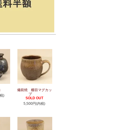
揃
備前焼 櫛目マグカッ
プ
税)
SOLD OUT
5,500円(内税)