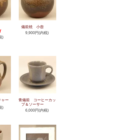
備前焼 小壺
T
9,900円(内税)
税)
チャー
青備前 コーヒーカッ
プ＆ソーサー
税)
6,000円(内税)