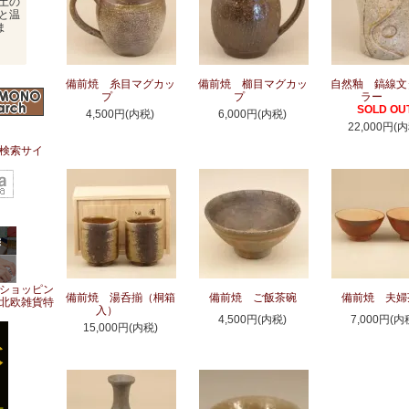
土の
と温
ま
備前焼 糸目マグカッ
備前焼 櫛目マグカッ
自然釉 鎬線文
プ
プ
ラー
SOLD OU
4,500円(内税)
6,000円(内税)
22,000円(内
備前焼 湯呑揃（桐箱
備前焼 ご飯茶碗
備前焼 夫婦
入）
4,500円(内税)
7,000円(内
15,000円(内税)