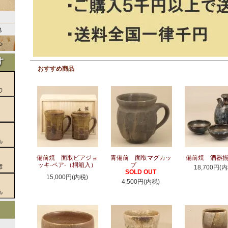
他
おすすめ商品
備前焼 面取ビアジョ
青備前 面取マグカッ
備前焼 酒器
ッキ-ペア-（桐箱入）
プ
18,700円(内
SOLD OUT
15,000円(内税)
4,500円(内税)