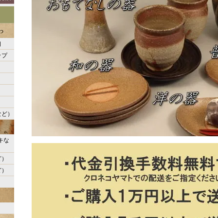
口
ップ
など）
キな
ど）
ど）