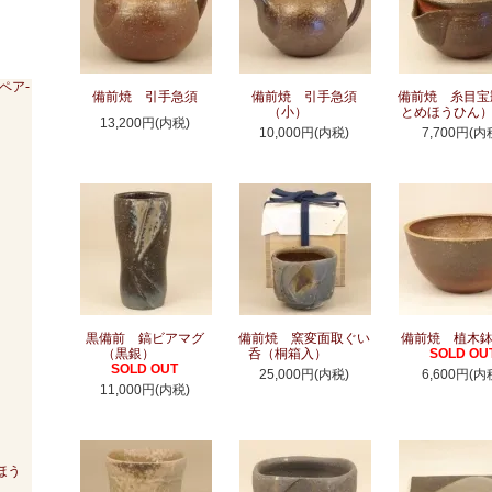
ペア-
備前焼 引手急須
備前焼 引手急須
備前焼 糸目宝
（小）
とめほうひん
13,200円(内税)
10,000円(内税)
7,700円(内
黒備前 鎬ビアマグ
備前焼 窯変面取ぐい
備前焼 植木
（黒銀）
呑（桐箱入）
SOLD OU
SOLD OUT
25,000円(内税)
6,600円(内
11,000円(内税)
ほう