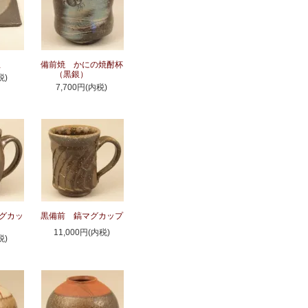
皿
備前焼 かにの焼酎杯
（黒銀）
税)
7,700円(内税)
グカッ
黒備前 鎬マグカップ
11,000円(内税)
税)