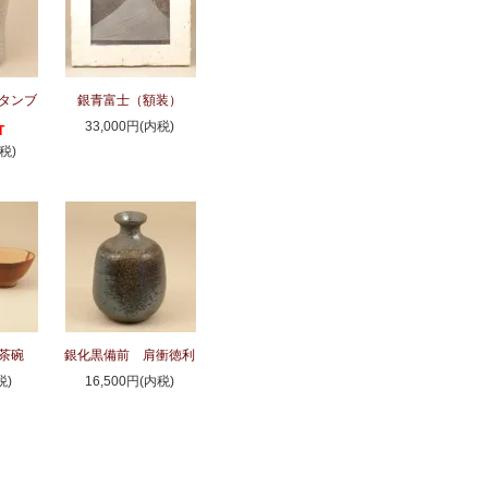
タンブ
銀青富士（額装）
33,000円(内税)
T
税)
茶碗
銀化黒備前 肩衝徳利
税)
16,500円(内税)