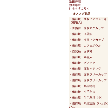
澁田寿昭
渡邊琢磨
けらもすぶろぐ
オススメ商品
・備前焼 面取ビアジョッキ-
（桐箱入）
・青備前 面取マグカップ
・備前焼 酒器揃
・備前焼 櫛目マグカップ
・備前焼 カフェボウル
・自然釉 面取杯
・備前焼 鎬花入
・備前焼 ビアマグ
・備前焼 面取ビアマグ
・備前焼 面取フリーカップ
・備前焼 面取フリーカップ
・備前焼 鶴首徳利
・備前焼 引手急須
・備前焼 引手急須（小）
・備前焼 糸目宝瓶（いとめ
ひん）