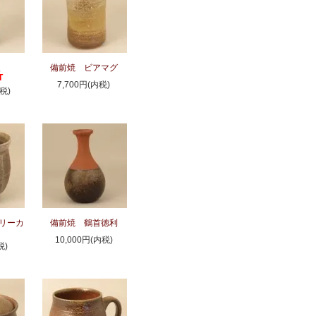
入
備前焼 ビアマグ
T
7,700円(内税)
税)
リーカ
備前焼 鶴首徳利
10,000円(内税)
税)