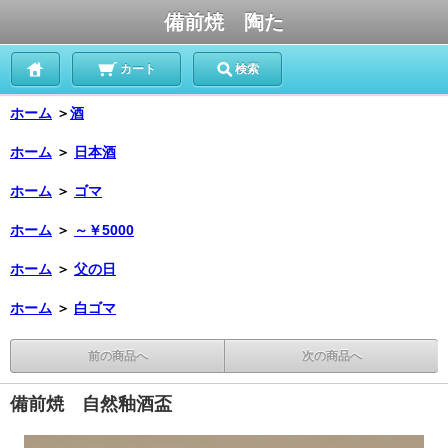
備前焼 陶た
カート
検索
ホーム
＞
酒
ホーム
＞
日本酒
ホーム
＞
ゴマ
ホーム
＞
～￥5000
ホーム
＞
父の日
ホーム
＞
白ゴマ
前の商品へ
次の商品へ
備前焼 自然釉酒盃