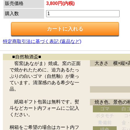
販売価格
3,800円(内税)
購入数
特定商取引法に基づく表記 (返品など)
■自然釉酒盃■
大きさ 横×縦×
窖窯(あながま）焼成。窯の正面
で焼かれたために、迫力あるたっ
ぷりの白いゴマ（自然釉）が乗っ
ています。清潔感のある希少な一
品。
紙箱ギフト包装は無料です。熨
焼き色、景色の
斗などカート内フォームにご記入
ゴマ
白
ください。
ボタモチ
コ
青備前
金
桐箱をご希望の場合はカート内フ
緋色
石