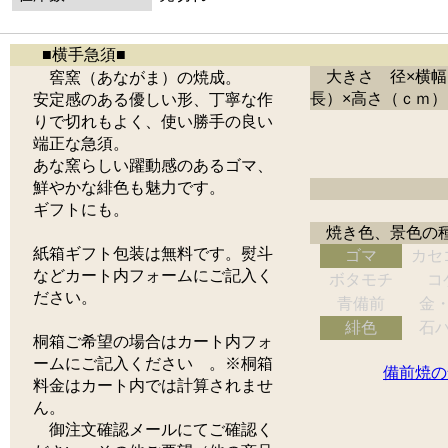
■横手急須■
大きさ 径×横幅
窖窯（あながま）の焼成。
長）×高さ（ｃｍ）
安定感のある優しい形、丁寧な作
りで切れもよく、使い勝手の良い
端正な急須。
あな窯らしい躍動感のあるゴマ、
鮮やかな緋色も魅力です。
ギフトにも。
焼き色、景色の
紙箱ギフト包装は無料です。熨斗
ゴマ
カセ
などカート内フォームにご記入く
ボタモチ
コ
ださい。
青備前
金
緋色
石
桐箱ご希望の場合はカート内フォ
ームにご記入ください 。※桐箱
備前焼の
料金はカート内では計算されませ
ん。
御注文確認メールにてご確認く