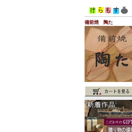
備前焼 陶た