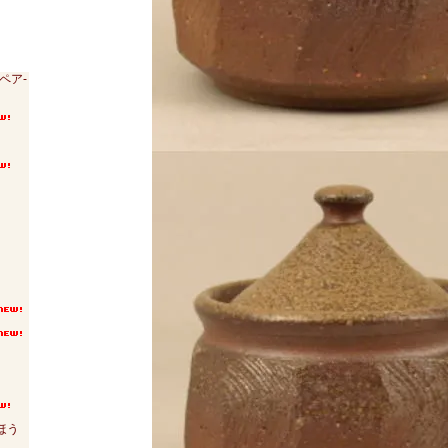
ペア-
ほう