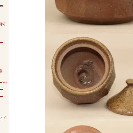
）
桐箱
銀）
ップ