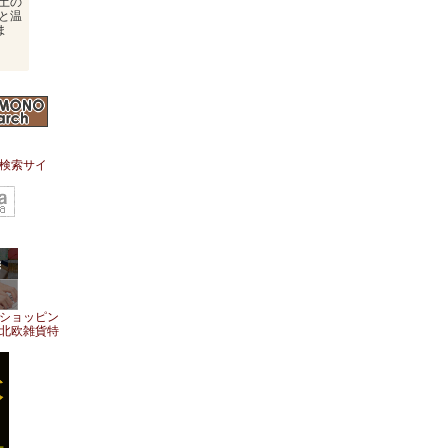
土の
と温
ま