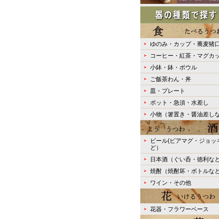
ゆのみ・カップ・蕎麦猪
コーヒー・紅茶・マグカ
小鉢・鉢・ボウル
ご飯茶わん・丼
皿・プレート
ポット・急須・水差し
小物（箸置き・醤油差し
ビール(ビアマグ・ジョッ
ど）
日本酒（ぐい呑・徳利な
焼酎（焼酎坏・ボトルな
ワイン・その他
花器・フラワーベース