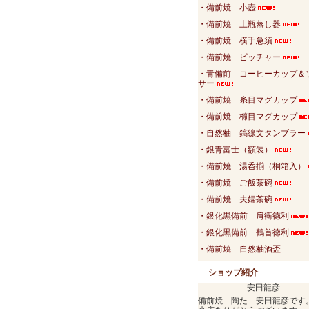
・備前焼 小壺
・備前焼 土瓶蒸し器
・備前焼 横手急須
・備前焼 ピッチャー
・青備前 コーヒーカップ＆
サー
・備前焼 糸目マグカップ
・備前焼 櫛目マグカップ
・自然釉 鎬線文タンブラー
・銀青富士（額装）
・備前焼 湯呑揃（桐箱入）
・備前焼 ご飯茶碗
・備前焼 夫婦茶碗
・銀化黒備前 肩衝徳利
・銀化黒備前 鶴首徳利
・備前焼 自然釉酒盃
ショップ紹介
安田龍彦
備前焼 陶た 安田龍彦です。