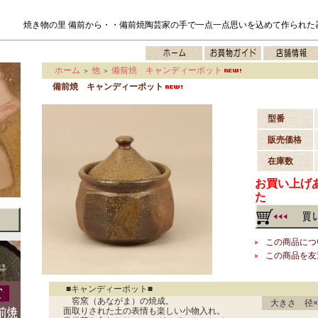
焼き物の里 備前から・・備前焼陶芸家の手で一点一点思いを込めて作られた
ホーム
他
備前焼 キャンディーポット
＞
＞
備前焼 キャンディーポット
型番
販売価格
在庫数
お買い上げ
た
この商品につ
この商品を友
■キャンディーポット■
窖窯（あながま）の焼成。
大きさ 径×
面取りされた土の表情も楽しい小物入れ。