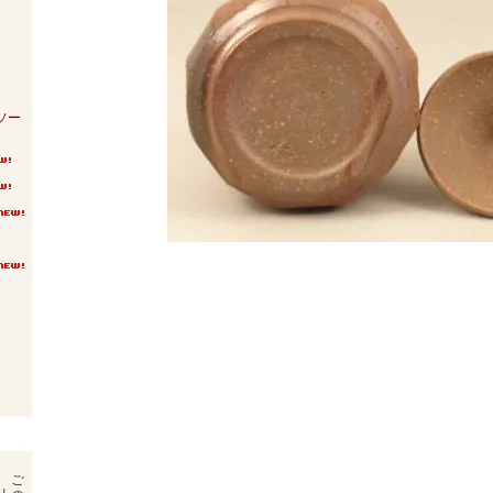
ソー
 ご