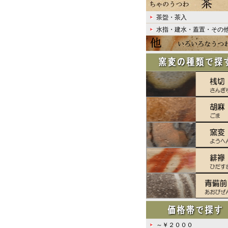
茶盌・茶入
水指・建水・蓋置・その
～￥２０００