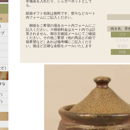
常備菜を入れたり、シュガーポットとして
も。
紙箱ギフト包装は無料です。熨斗などカート
内フォームにご記入ください。
桐箱をご希望の場合カート内フォームにご
口
焼き色、景
記入ください。※桐箱料金はカート内では計
ップ
算されません。御注文確認メールにてご確認
ゴマ
ください。その他ご要望（他の商品との組で
ボタモチ
箱希望など）あれば備考欄にご記入くださ
い。後ほど正確な金額をメールいたします
青備前
緋色
など）
キな
ど）
ど）