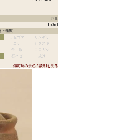
容量
150
ml
色の種類
カセゴマ
サンギリ
コゲ
ヒダスキ
金・銀
コロガシ
石ハゼ
抜け
備前焼の景色の説明を見る