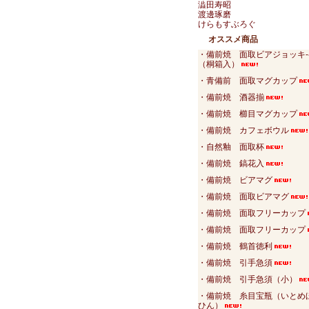
澁田寿昭
渡邊琢磨
けらもすぶろぐ
オススメ商品
・備前焼 面取ビアジョッキ-
（桐箱入）
・青備前 面取マグカップ
・備前焼 酒器揃
・備前焼 櫛目マグカップ
・備前焼 カフェボウル
・自然釉 面取杯
・備前焼 鎬花入
・備前焼 ビアマグ
・備前焼 面取ビアマグ
・備前焼 面取フリーカップ
・備前焼 面取フリーカップ
・備前焼 鶴首徳利
・備前焼 引手急須
・備前焼 引手急須（小）
・備前焼 糸目宝瓶（いとめ
ひん）