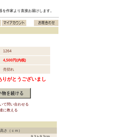
器を作家より直接お届けします。
1264
4,500円(内税)
売切れ
ありがとうございまし
いて問い合わせる
達に教える
高さ（ｃｍ）
9.3
ｈ
9.3
cm