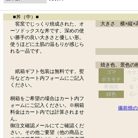
■丼（中）■
大きさ 横×縦×
窖窯でじっくり焼成された、オ
ーソドックスな丼です。深めの使
い勝手の良い大きさと優しい形。
使うほどに土肌の温もりが感じら
れる一品です。
焼き色、景色の
紙箱ギフト包装は無料です。熨
ゴマ
カセ
斗などカート内フォームにご記入
ボタモチ
コ
ください。
青備前
金
緋色
石
桐箱をご希望の場合はカート内フ
ォームにご記入ください。※桐箱
備前焼の
料金はカート内では計算されませ
ん。
御注文確認メールにてご確認くだ
さい。その他ご要望（他の商品と