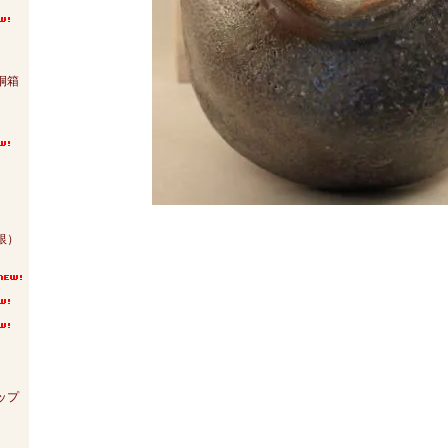
）
桐箱
銀）
ップ