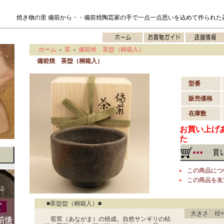
焼き物の里 備前から・・備前焼陶芸家の手で一点一点思いを込めて作られた
ホーム
茶
備前焼 茶盌（桐箱入）
＞
＞
備前焼 茶盌（桐箱入）
型番
販売価格
在庫数
お買い上げ
た
この商品につ
この商品を友
■茶盌盌（桐箱入）■
大きさ 径×
窖窯（あながま）の焼成。自然サンギリの枯