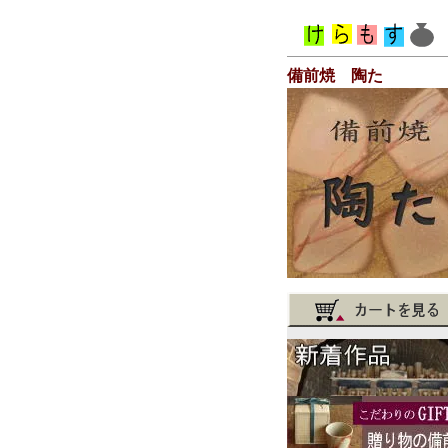
備前焼 陶た