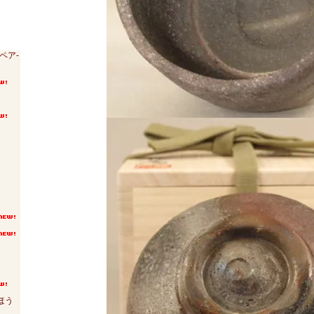
ペア-
ほう