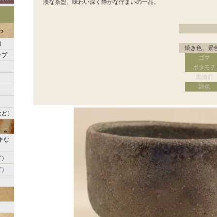
淡な茶盌。味わい深く静かな佇まいの一品。
口
焼き色、景
ップ
ゴマ
ボタモチ
黒備前
緋色
など）
キな
ど）
ど）