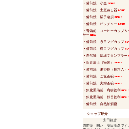
・備前焼 小壺
・備前焼 土瓶蒸し器
・備前焼 横手急須
・備前焼 ピッチャー
・青備前 コーヒーカップ＆
サー
・備前焼 糸目マグカップ
・備前焼 櫛目マグカップ
・自然釉 鎬線文タンブラー
・銀青富士（額装）
・備前焼 湯呑揃（桐箱入）
・備前焼 ご飯茶碗
・備前焼 夫婦茶碗
・銀化黒備前 肩衝徳利
・銀化黒備前 鶴首徳利
・備前焼 自然釉酒盃
ショップ紹介
安田龍彦
備前焼 陶た 安田龍彦です。