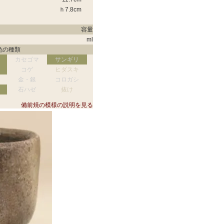
ｈ
7.8
cm
容量
ml
色の種類
カセゴマ
サンギリ
コゲ
ヒダスキ
金・銀
コロガシ
石ハゼ
抜け
備前焼の模様の説明を見る