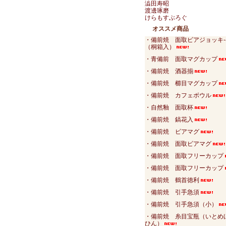
澁田寿昭
渡邊琢磨
けらもすぶろぐ
オススメ商品
・備前焼 面取ビアジョッキ-
（桐箱入）
・青備前 面取マグカップ
・備前焼 酒器揃
・備前焼 櫛目マグカップ
・備前焼 カフェボウル
・自然釉 面取杯
・備前焼 鎬花入
・備前焼 ビアマグ
・備前焼 面取ビアマグ
・備前焼 面取フリーカップ
・備前焼 面取フリーカップ
・備前焼 鶴首徳利
・備前焼 引手急須
・備前焼 引手急須（小）
・備前焼 糸目宝瓶（いとめ
ひん）