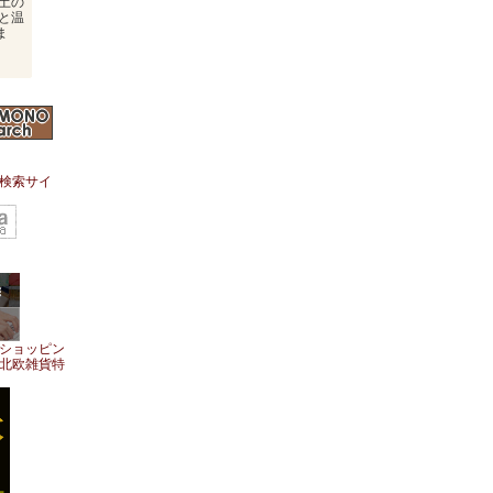
土の
と温
ま