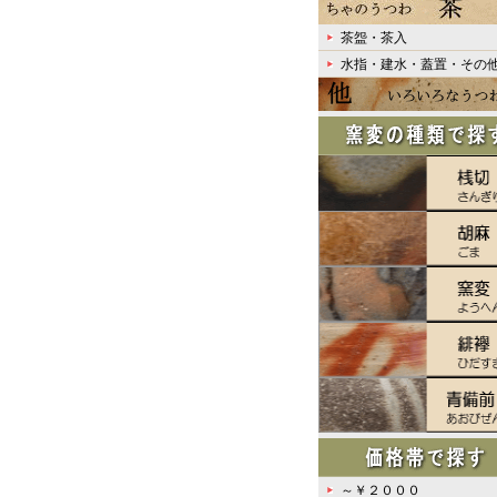
茶盌・茶入
水指・建水・蓋置・その
～￥２０００