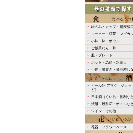
ゆのみ・カップ・蕎麦猪
コーヒー・紅茶・マグカ
小鉢・鉢・ボウル
ご飯茶わん・丼
皿・プレート
ポット・急須・水差し
小物（箸置き・醤油差し
ビール(ビアマグ・ジョッ
ど）
日本酒（ぐい呑・徳利な
焼酎（焼酎坏・ボトルな
ワイン・その他
花器・フラワーベース