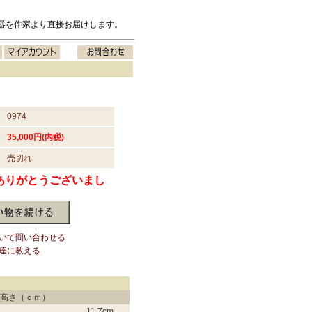
器を作家より直接お届けします。
0974
35,000円(内税)
売切れ
ありがとうございまし
いて問い合わせる
達に教える
高さ（ｃｍ）
11.7
cm