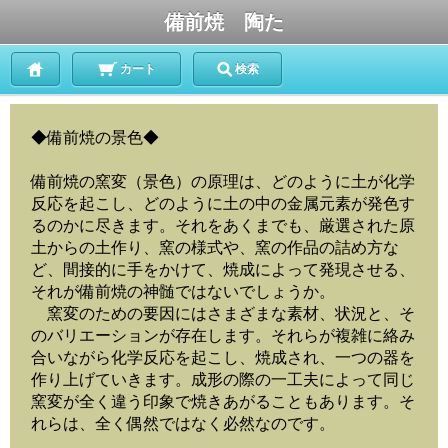
備前焼 陶た
カート
検索
◆備前焼の景色◆
備前焼の窯変（景色）の原理は、どのように土が化学
反応を起こし、どのように土の中の金属元素が発色す
るのかに尽きます。それをあくまでも、厳選された原
土からの土作り、窯の様式や、窯の作品の詰め方な
ど、間接的に手をかけて、焼成によって発現させる、
それが備前焼の神髄ではないでしょうか。
窯変のための要因にはさまざまな素材、状況と、そ
のバリエーションが存在します。それらが複雑に絡み
合いながら化学反応を起こし、焼成され、一つの器を
作り上げていきます。成形の際の一工夫によって同じ
窯変が全く違う印象で焼きあがることもあります。そ
れらは、全く偶然ではなく必然なのです。