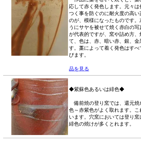
応して赤く発色します。元々は
つく事を防ぐのに耐火度の高い
のが、模様になったものです。
うにサヤを被せて焼く赤白の写
が代表的ですが、窯や詰め方、
て、色は、赤、暗い赤、銀、金
す。藁によって着く発色はすべ
びます。
品を見る
◆紫蘇色あるいは緋色◆
備前焼の登り窯では、還元焼
色～赤紫色がよく取れます。こ
います。穴窯においては登り窯
緋色の焼けが多くとれます。