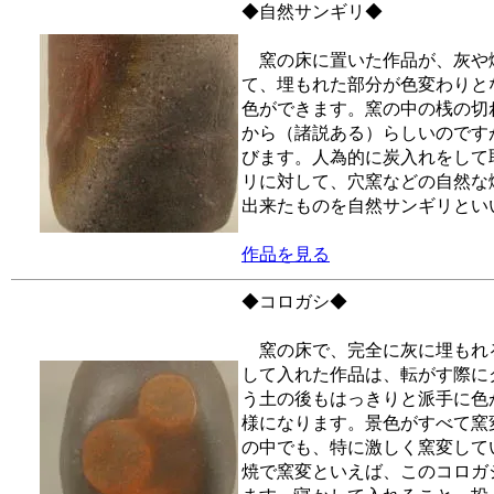
◆自然サンギリ◆
窯の床に置いた作品が、灰や
て、埋もれた部分が色変わりと
色ができます。窯の中の桟の切
から（諸説ある）らしいのです
びます。人為的に炭入れをして
リに対して、穴窯などの自然な
出来たものを自然サンギリとい
作品を見る
◆コロガシ◆
窯の床で、完全に灰に埋もれ
して入れた作品は、転がす際に
う土の後もはっきりと派手に色
様になります。景色がすべて窯
の中でも、特に激しく窯変して
焼で窯変といえば、このコロガ