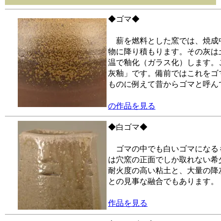
◆ゴマ◆
薪を燃料とした窯では、焼成
物に降り積もります。その灰は
温で釉化（ガラス化）します。
灰釉」です。備前ではこれをゴ
ものに例えて昔からゴマと呼ん
の作品を見る
◆白ゴマ◆
ゴマの中でも白いゴマになる
は穴窯の正面でしか取れない希
耐火度の高い粘土と、大量の降
との見事な融合でもあります。
作品を見る