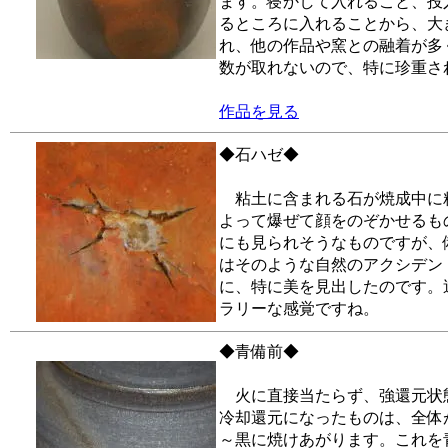
ます。寝かして入れること、投
るところに入れることから、大
れ、他の作品や窯との融着が多
数が取れないので、特に珍重さ
作品を見る
◆石ハゼ◆
粘土に含まれる石が焼成中に
よって爆ぜて顔をのぞかせるも
にも見られそうなものですが、
はそのような自然のアクシデン
に、特に美を見出したのです。
ラリーな感覚ですね。
◆青備前◆
火に直接当たらず、強還元状
冷却還元になったものは、全体
～黒に焼けあがります。これを