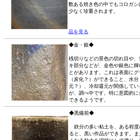
数ある焼き色の中でもコロガシ
少なく珍重されます。
品を見る
◆金・銀◆
桟切りなどの景色の切れ目や、
キ部分などが、金色や銀色に輝
とがあります。これは表面にグ
（炭化？）ができること、水分
元？）、冷却還元が関係してい
が、調べ中です。特に意図的に
できるようです。
◆黒備前◆
鉄分の多い粘土を、ある程度
ると、黒い作品ができます。ま