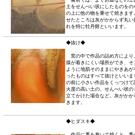
土をせんべい状にしたものをの
の上に他の物を乗せて焼きます
せたところは灰がかからず丸い
れを特に牡丹餅といいます。
◆抜け◆
窯の中で作品の詰め方により
煤が着きにくい場所ができ、そ
ように地肌そのままにやきあが
ったものはすべて抜けといいま
の前に小さい作品をくっつけて
火度の高い土の、せんべい状の
立てかけた場合など。灰がかか
きます。
◆ヒダスキ◆
作品に藁を巻いて焼くと、藁